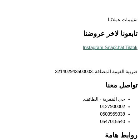
ات عملائنا
ونا لاخر عروضنا
Instagram
Snapchat
T
قيمة المضافة :321402943500003
صل معنا
حي القمرية - الطائف.
0127900002
0503959339
0547015540
بط هامة