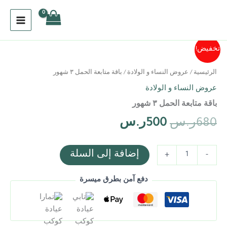
خطي
لى
لمحتوى
كمية
السعر
السعر
تخفيض!
باقة
متابعة
الأصلي
الحالي
الرئيسية
/
عروض النساء و الولادة
/ باقة متابعة الحمل ٣ شهور
الحمل
٣
عروض النساء و الولادة
هو:
هو:
شهور
باقة متابعة الحمل ٣ شهور
680ر.س.
500ر.س.
680
ر.س
500
ر.س
إضافة إلى السلة
+
-
دفع آمن بطرق ميسرة