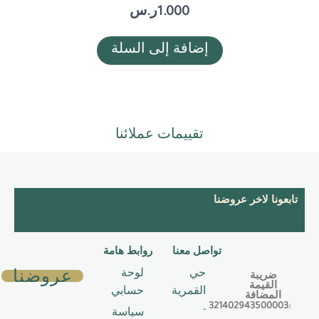
1.000
ر.س
إضافة إلى السلة
تقييمات عملائنا
T
S
I
تابعونا لاخر عروضنا
i
n
n
k
a
s
t
p
t
تواصل معنا
روابط هامة
o
c
a
عروضنا
حي
لوحة
ضريبة
k
h
g
القيمة
القمرية
حسابي
المضافة
a
r
:321402943500003
-
سياسة
t
a