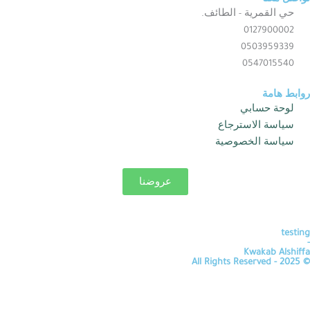
a
r
تواصل معنا
حي القمرية - الطائف.
t
a
0127900002
m
0503959339
0547015540
روابط هامة
لوحة حسابي
سياسة الاسترجاع
سياسة الخصوصية
عروضنا
testing
-
Kwakab Alshiffa
© 2025 - All Rights Reserved